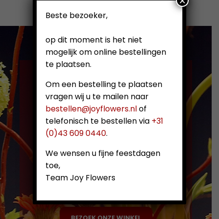
×
Beste bezoeker,
op dit moment is het niet
mogelijk om online bestellingen
te plaatsen.
Om een bestelling te plaatsen
vragen wij u te mailen naar
Benieuwd naar
bestellen@joyflowers.nl
of
ons assortiment?
telefonisch te bestellen via
+31
(0)43 609 0440
.
Neem eens een
We wensen u fijne feestdagen
kijkje in onze
toe,
winkel!
Team Joy Flowers
BEZOEK ONZE WINKEL